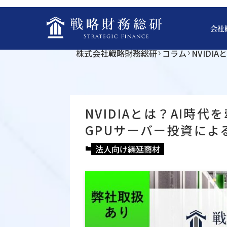
会社
株式会社戦略財務総研
コラム
NVID
NVIDIAとは？AI時
GPUサーバー投資によ
法人向け繰延商材