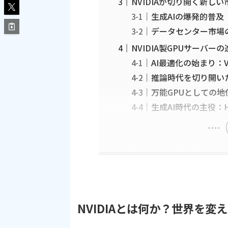
NVIDIAが切り開く新し
生成AIの爆発的普及
データセンター市場
NVIDIA製GPUサーバ
AI最適化の始まり：Volt
推論時代を切り開いたTu
万能GPUとしての地位確
生成AI時代の主役：Hop
NVIDIAとは何か？世界を変