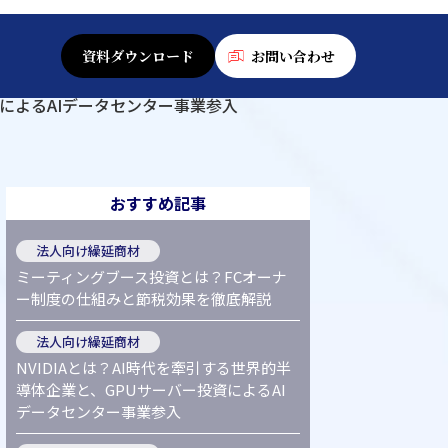
資料ダウンロード
お問い合わせ
資によるAIデータセンター事業参入
おすすめ記事
法人向け繰延商材
ミーティングブース投資とは？FCオーナ
ー制度の仕組みと節税効果を徹底解説
法人向け繰延商材
NVIDIAとは？AI時代を牽引する世界的半
導体企業と、GPUサーバー投資によるAI
データセンター事業参入