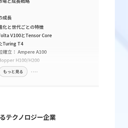
い市場と成長戦略
の成長
ーの進化と世代ごとの特徴
a V100とTensor Core
ring T4
立： Ampere A100
per H100/H200
もっと見る
えるテクノロジー企業